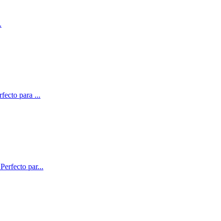
.
rfecto para
...
Perfecto par
...