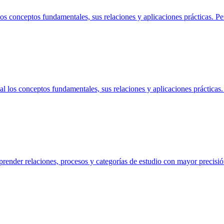
s conceptos fundamentales, sus relaciones y aplicaciones prácticas. Pe
los conceptos fundamentales, sus relaciones y aplicaciones prácticas. 
render relaciones, procesos y categorías de estudio con mayor precisi