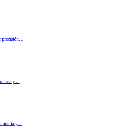
r precisión.
...
undaria y
...
ecundaria y
...