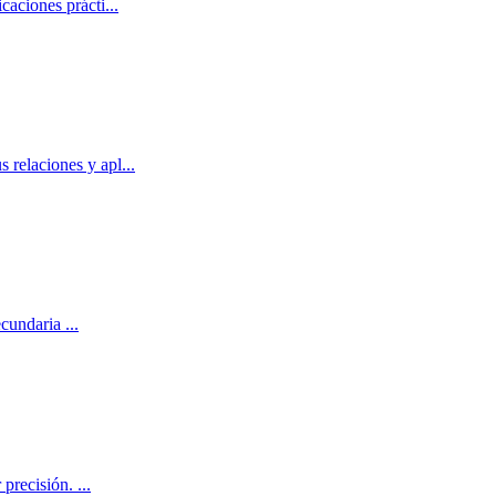
caciones prácti
...
 relaciones y apl
...
secundaria
...
 precisión.
...