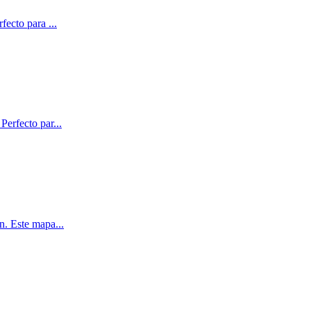
rfecto para
...
Perfecto par
...
ón. Este mapa
...