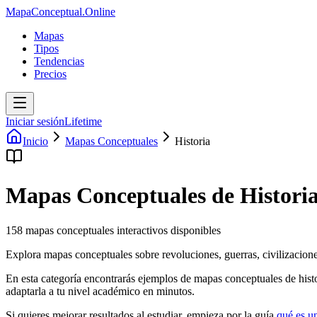
MapaConceptual.Online
Mapas
Tipos
Tendencias
Precios
Iniciar sesión
Lifetime
Inicio
Mapas Conceptuales
Historia
Mapas Conceptuales de
Histori
158
mapas conceptuales interactivos disponibles
Explora mapas conceptuales sobre revoluciones, guerras, civilizaciones
En esta categoría encontrarás ejemplos de mapas conceptuales de
hist
adaptarla a tu nivel académico en minutos.
Si quieres mejorar resultados al estudiar, empieza por la guía
qué es u