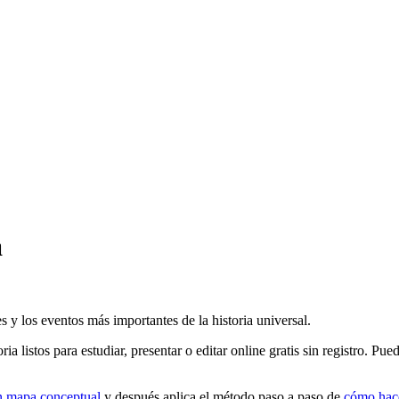
a
 y los eventos más importantes de la historia universal.
oria
listos para estudiar, presentar o editar online gratis sin registro. Pu
n mapa conceptual
y después aplica el método paso a paso de
cómo hac