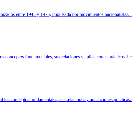
lonizados entre 1945 y 1975, impulsada por movimientos nacionalistas.
..
s conceptos fundamentales, sus relaciones y aplicaciones prácticas. Pe
los conceptos fundamentales, sus relaciones y aplicaciones prácticas. 