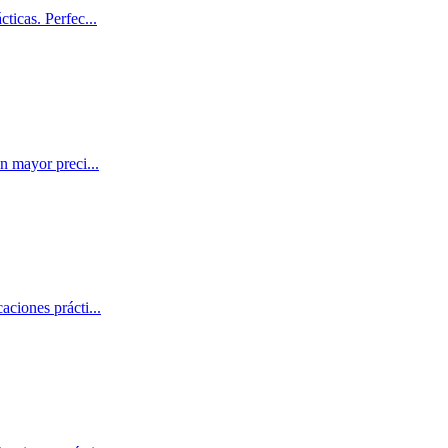
cticas. Perfec
...
on mayor preci
...
aciones prácti
...