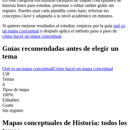
En esta categoría encontrarás ejemplos de mapas conceptuales de
historia
listos para estudiar, presentar o editar online gratis sin
registro. Puedes usar cada plantilla como base, reforzar tus
conceptos clave y adaptarla a tu nivel académico en minutos.
Si quieres mejorar resultados al estudiar, empieza por la guía
qué es
un mapa conceptual
y después aplica el método paso a paso de
cómo hacer un mapa conceptual
.
Guías recomendadas antes de elegir un
tema
Qué es un mapa conceptual
Cómo hacer un mapa conceptual
158
Temas
4
Tipos de mapa
100%
Editables
Gratis
Sin registro
Mapas conceptuales de
Historia
: todos los