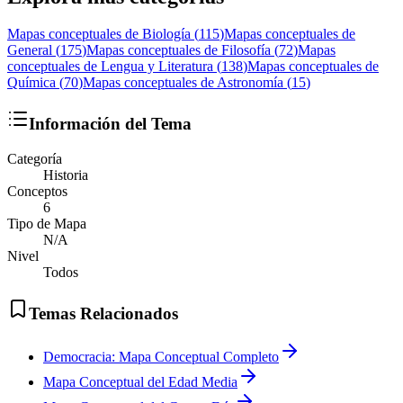
Mapas conceptuales de
Biología
(
115
)
Mapas conceptuales de
General
(
175
)
Mapas conceptuales de
Filosofía
(
72
)
Mapas
conceptuales de
Lengua y Literatura
(
138
)
Mapas conceptuales de
Química
(
70
)
Mapas conceptuales de
Astronomía
(
15
)
Información del Tema
Categoría
Historia
Conceptos
6
Tipo de Mapa
N/A
Nivel
Todos
Temas Relacionados
Democracia: Mapa Conceptual Completo
Mapa Conceptual del Edad Media