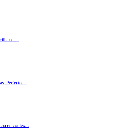
ilitar el
...
as. Perfecto
...
ncia en contex
...