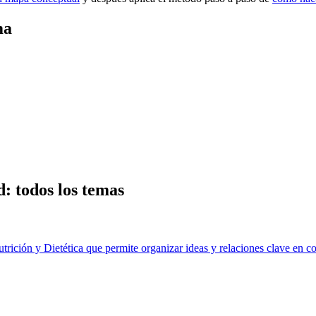
ma
d
: todos los temas
utrición y Dietética que permite organizar ideas y relaciones clave en c