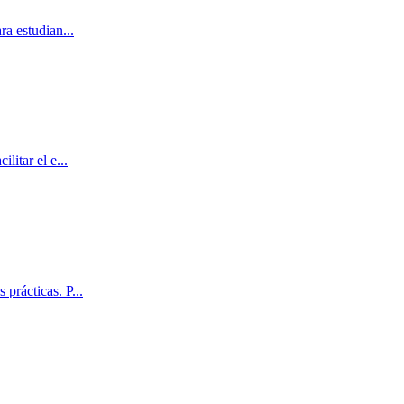
ra estudian
...
litar el e
...
 prácticas. P
...