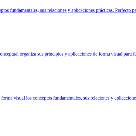
tos fundamentales, sus relaciones y aplicaciones prácticas. Perfecto pa
eptual organiza sus principios y aplicaciones de forma visual para faci
rma visual los conceptos fundamentales, sus relaciones y aplicaciones