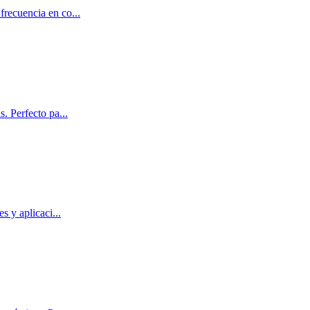
frecuencia en co
...
s. Perfecto pa
...
s y aplicaci
...