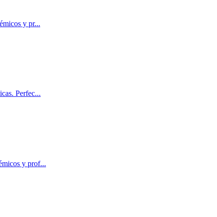
démicos y pr
...
icas. Perfec
...
émicos y prof
...