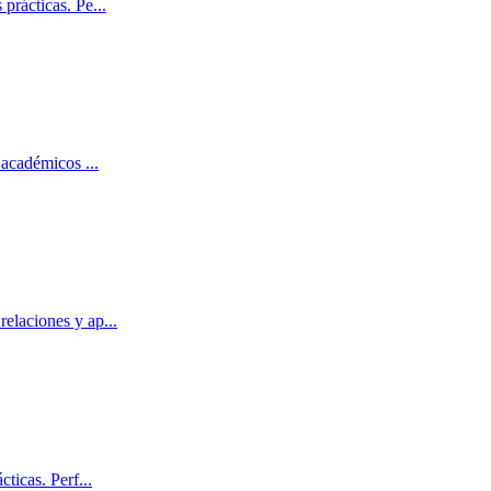
 prácticas. Pe
...
os académicos
...
relaciones y ap
...
cticas. Perf
...