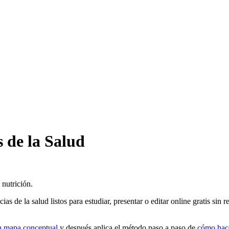
s de la Salud
 nutrición.
cias de la salud
listos para estudiar, presentar o editar online gratis sin
n mapa conceptual
y después aplica el método paso a paso de
cómo hac