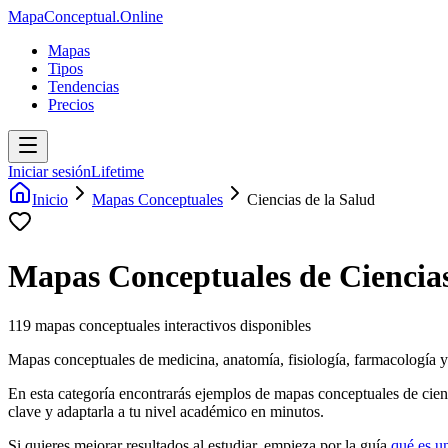
MapaConceptual.Online
Mapas
Tipos
Tendencias
Precios
Iniciar sesión
Lifetime
Inicio
Mapas Conceptuales
Ciencias de la Salud
Mapas Conceptuales de
Ciencia
119
mapas conceptuales interactivos disponibles
Mapas conceptuales de medicina, anatomía, fisiología, farmacología y
En esta categoría encontrarás ejemplos de mapas conceptuales de
cien
clave y adaptarla a tu nivel académico en minutos.
Si quieres mejorar resultados al estudiar, empieza por la guía
qué es u