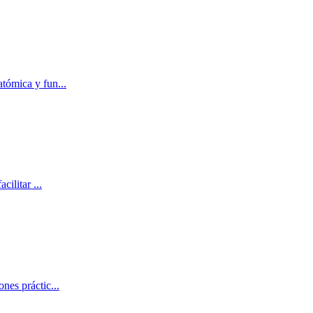
atómica y fun
...
acilitar
...
ones práctic
...