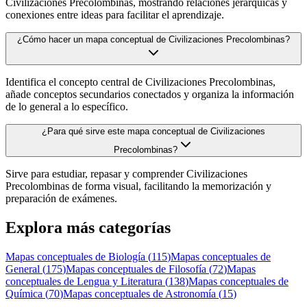
Civilizaciones Precolombinas, mostrando relaciones jerárquicas y
conexiones entre ideas para facilitar el aprendizaje.
¿Cómo hacer un mapa conceptual de Civilizaciones Precolombinas?
Identifica el concepto central de Civilizaciones Precolombinas,
añade conceptos secundarios conectados y organiza la información
de lo general a lo específico.
¿Para qué sirve este mapa conceptual de Civilizaciones
Precolombinas?
Sirve para estudiar, repasar y comprender Civilizaciones
Precolombinas de forma visual, facilitando la memorización y
preparación de exámenes.
Explora más categorías
Mapas conceptuales de
Biología
(
115
)
Mapas conceptuales de
General
(
175
)
Mapas conceptuales de
Filosofía
(
72
)
Mapas
conceptuales de
Lengua y Literatura
(
138
)
Mapas conceptuales de
Química
(
70
)
Mapas conceptuales de
Astronomía
(
15
)