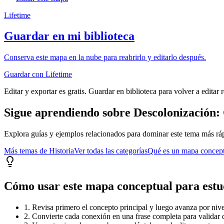
Lifetime
Guardar en mi biblioteca
Conserva este mapa en la nube para reabrirlo y editarlo después.
Guardar con Lifetime
Editar y exportar es gratis. Guardar en biblioteca para volver a editar 
Sigue aprendiendo sobre
Descolonización:
Explora guías y ejemplos relacionados para dominar este tema más rá
Más temas de
Historia
Ver todas las categorías
Qué es un mapa concep
Cómo usar este mapa conceptual para estu
1. Revisa primero el concepto principal y luego avanza por nivel
2. Convierte cada conexión en una frase completa para validar 