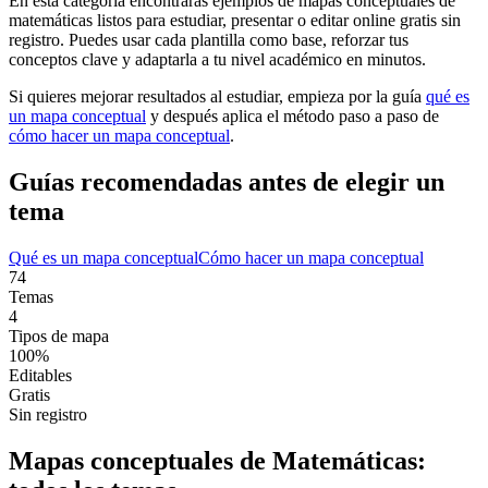
En esta categoría encontrarás ejemplos de mapas conceptuales de
matemáticas
listos para estudiar, presentar o editar online gratis sin
registro. Puedes usar cada plantilla como base, reforzar tus
conceptos clave y adaptarla a tu nivel académico en minutos.
Si quieres mejorar resultados al estudiar, empieza por la guía
qué es
un mapa conceptual
y después aplica el método paso a paso de
cómo hacer un mapa conceptual
.
Guías recomendadas antes de elegir un
tema
Qué es un mapa conceptual
Cómo hacer un mapa conceptual
74
Temas
4
Tipos de mapa
100%
Editables
Gratis
Sin registro
Mapas conceptuales de
Matemáticas
: