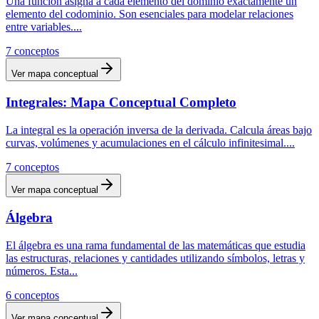
Una función asigna a cada elemento del dominio exactamente un
elemento del codominio. Son esenciales para modelar relaciones
entre variables.
...
7
conceptos
Ver mapa conceptual
Integrales: Mapa Conceptual Completo
La integral es la operación inversa de la derivada. Calcula áreas bajo
curvas, volúmenes y acumulaciones en el cálculo infinitesimal.
...
7
conceptos
Ver mapa conceptual
Álgebra
El álgebra es una rama fundamental de las matemáticas que estudia
las estructuras, relaciones y cantidades utilizando símbolos, letras y
números. Esta
...
6
conceptos
Ver mapa conceptual