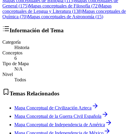
Mapas conceptuales de
Biología
(
115
)
Mapas conceptuales de
General
(
175
)
Mapas conceptuales de
Filosofía
(
72
)
Mapas
conceptuales de
Lengua y Literatura
(
138
)
Mapas conceptuales de
Química
(
70
)
Mapas conceptuales de
Astronomía
(
15
)
Información del Tema
Categoría
Historia
Conceptos
6
Tipo de Mapa
N/A
Nivel
Todos
Temas Relacionados
Mapa Conceptual de Civilización Azteca
Mapa Conceptual de la Guerra Civil Española
Mapa Conceptual de Independencia de América
Mapa Conceptual de Independencia de México