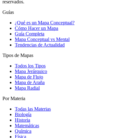
reservados.
Guías
¿Qué es un Mapa Conceptual?
Cómo Hacer un Mapa
Guía Completa
Mapa Conceptual vs Mental
Tendencias de Actualidad
Tipos de Mapas
Todos los Tipos
Mapa Jerárquico
Mapa de Flujo
Mapa de Araña
Mapa Radial
Por Materia
Todas las Materias
Biología
Historia
Matemáticas
Química
Física