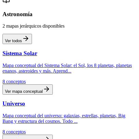
Astronomía
2
mapas
jerárquicos
disponibles
Ver todos
Sistema Solar
Mapa conceptual del Sistema Solar: el Sol, los 8 planetas, planetas
enanos, asteroides y más. Aprend
...
8
conceptos
Ver mapa conceptual
Universo
Mapa conceptual del universo: galaxias, estrellas, planetas, Big
Bang y estructura del cosmos. Todo
...
8
conceptos