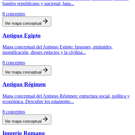
bandos republicano y nacional, bata
...
8
conceptos
Ver mapa conceptual
Antiguo Egipto
Mapa conceptual del Antiguo Egipto: faraones, pirámides,
momificación, dioses egipcios y la civiliza
...
8
conceptos
Ver mapa conceptual
Antiguo Régimen
Mapa conceptual del Antiguo Régimen: estructura social, política y
económica. Descubre los estamento
...
8
conceptos
Ver mapa conceptual
Imperio Romano