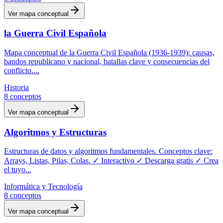
Ver mapa conceptual
la Guerra Civil Española
Mapa conceptual de la Guerra Civil Española (1936-1939): causas,
bandos republicano y nacional, batallas clave y consecuencias del
conflicto.
...
Historia
8
conceptos
Ver mapa conceptual
Algoritmos y Estructuras
Estructuras de datos y algoritmos fundamentales. Conceptos clave:
Arrays, Listas, Pilas, Colas. ✓ Interactivo ✓ Descarga gratis ✓ Crea
el tuyo
...
Informática y Tecnología
8
conceptos
Ver mapa conceptual