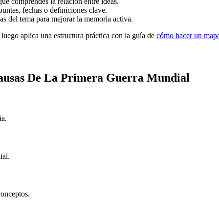
que comprendes la relación entre ideas.
puntes, fechas o definiciones clave.
s del tema para mejorar la memoria activa.
 luego aplica una estructura práctica con la guía de
cómo hacer un mapa
ausas De La Primera Guerra Mundial
ia.
al.
conceptos.