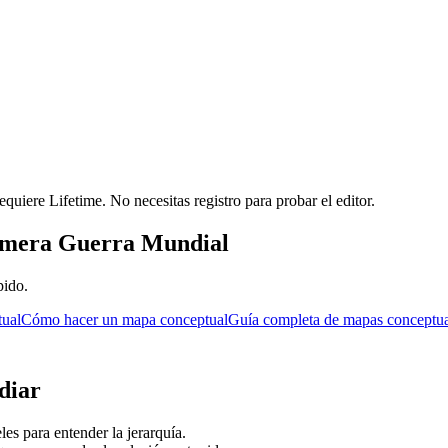
requiere Lifetime. No necesitas registro para probar el editor.
imera Guerra Mundial
pido.
tual
Cómo hacer un mapa conceptual
Guía completa de mapas conceptua
diar
es para entender la jerarquía.