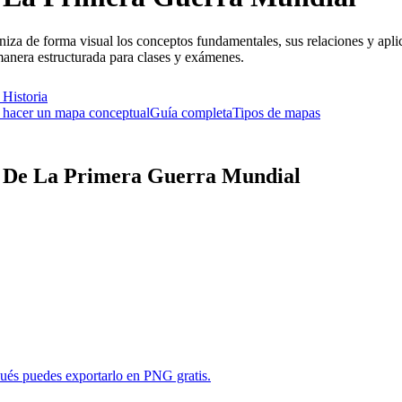
 de forma visual los conceptos fundamentales, sus relaciones y aplica
nera estructurada para clases y exámenes.
e
Historia
hacer un mapa conceptual
Guía completa
Tipos de mapas
 De La Primera Guerra Mundial
pués puedes exportarlo en PNG gratis.