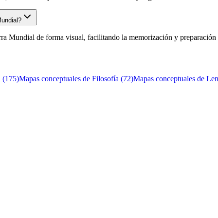
Mundial?
ra Mundial de forma visual, facilitando la memorización y preparació
l
(
175
)
Mapas conceptuales de
Filosofía
(
72
)
Mapas conceptuales de
Len