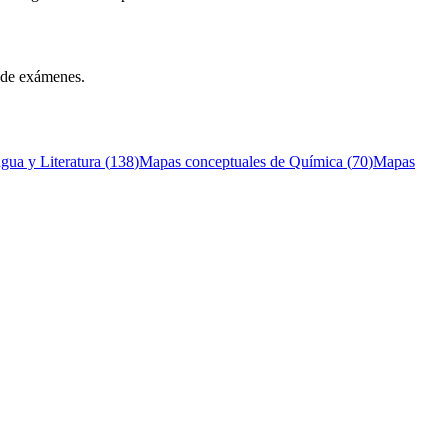
n de exámenes.
gua y Literatura
(
138
)
Mapas conceptuales de
Química
(
70
)
Mapas