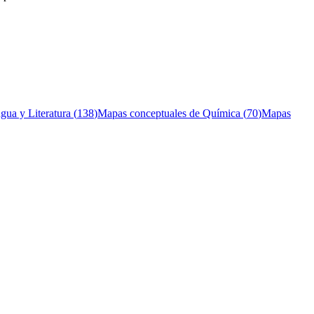
gua y Literatura
(
138
)
Mapas conceptuales de
Química
(
70
)
Mapas