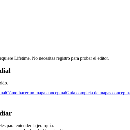
requiere Lifetime. No necesitas registro para probar el editor.
dial
pido.
tual
Cómo hacer un mapa conceptual
Guía completa de mapas conceptua
diar
es para entender la jerarquía.