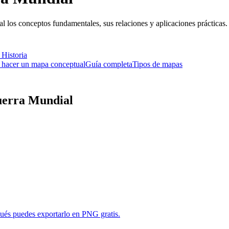
 los conceptos fundamentales, sus relaciones y aplicaciones prácticas
e
Historia
hacer un mapa conceptual
Guía completa
Tipos de mapas
erra Mundial
pués puedes exportarlo en PNG gratis.