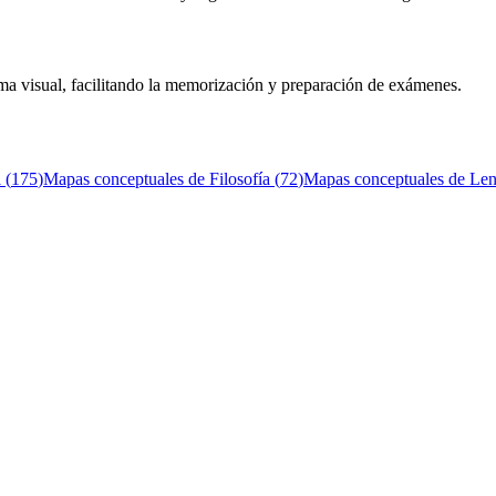
ma visual, facilitando la memorización y preparación de exámenes.
l
(
175
)
Mapas conceptuales de
Filosofía
(
72
)
Mapas conceptuales de
Len