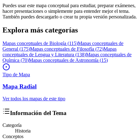
Puedes usar este mapa conceptual para estudiar, preparar exámenes,
hacer presentaciones o simplemente para entender mejor el tema.
También puedes descargarlo o crear tu propia versión personalizada.
Explora más categorías
Mapas conceptuales de
Biología
(
115
)
Mapas conceptuales de
General
(
175
)
Mapas conceptuales de
Filosofía
(
72
)
Mapas
conceptuales de
Lengua y Literatura
(
138
)
Mapas conceptuales de
Química
(
70
)
Mapas conceptuales de
Astronomía
(
15
)
Tipo de Mapa
Mapa
Radial
Ver todos los mapas de este tipo
Información del Tema
Categoría
Historia
Conceptos