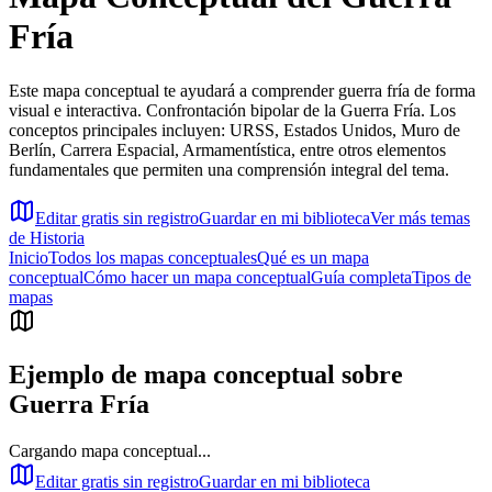
Fría
Este mapa conceptual te ayudará a comprender guerra fría de forma
visual e interactiva. Confrontación bipolar de la Guerra Fría. Los
conceptos principales incluyen: URSS, Estados Unidos, Muro de
Berlín, Carrera Espacial, Armamentística, entre otros elementos
fundamentales que permiten una comprensión integral del tema.
Editar gratis sin registro
Guardar en mi biblioteca
Ver más temas
de
Historia
Inicio
Todos los mapas conceptuales
Qué es un mapa
conceptual
Cómo hacer un mapa conceptual
Guía completa
Tipos de
mapas
Ejemplo de mapa conceptual sobre
Guerra Fría
Cargando mapa conceptual...
Editar gratis sin registro
Guardar en mi biblioteca