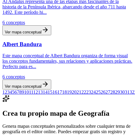
Al Andalus representa una de las etapas más fascinantes de la
historia de la Península Ibérica, abarcando desde el año 711 hasta
1492. Este período hi
...
6
conceptos
Ver mapa conceptual
Albert Bandura
Este mapa conceptual de Albert Bandura organiza de forma visual
los conceptos fundamentales, sus relaciones y aplicaciones prácticas.
Perfecto para es
...
6
conceptos
Ver mapa conceptual
1
2
3
4
5
6
7
8
9
10
11
12
13
14
15
16
17
18
19
20
21
22
23
24
25
26
27
28
29
30
31
32
Crea tu propio mapa de
Geografía
Genera mapas conceptuales personalizados sobre cualquier tema de
geografía
en el editor online. Puedes empezar gratis sin registro y