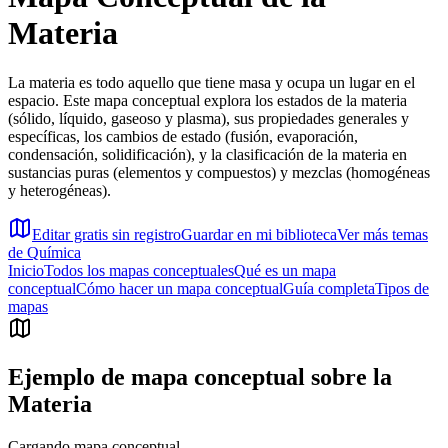
Materia
La materia es todo aquello que tiene masa y ocupa un lugar en el
espacio. Este mapa conceptual explora los estados de la materia
(sólido, líquido, gaseoso y plasma), sus propiedades generales y
específicas, los cambios de estado (fusión, evaporación,
condensación, solidificación), y la clasificación de la materia en
sustancias puras (elementos y compuestos) y mezclas (homogéneas
y heterogéneas).
Editar gratis sin registro
Guardar en mi biblioteca
Ver más temas
de
Química
Inicio
Todos los mapas conceptuales
Qué es un mapa
conceptual
Cómo hacer un mapa conceptual
Guía completa
Tipos de
mapas
Ejemplo de mapa conceptual sobre
la
Materia
Cargando mapa conceptual...