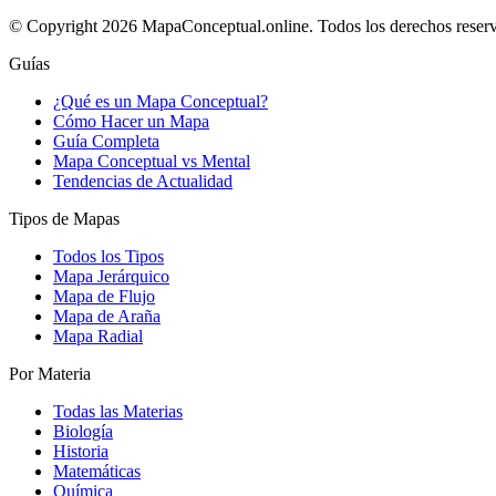
© Copyright 2026 MapaConceptual.online. Todos los derechos reser
Guías
¿Qué es un Mapa Conceptual?
Cómo Hacer un Mapa
Guía Completa
Mapa Conceptual vs Mental
Tendencias de Actualidad
Tipos de Mapas
Todos los Tipos
Mapa Jerárquico
Mapa de Flujo
Mapa de Araña
Mapa Radial
Por Materia
Todas las Materias
Biología
Historia
Matemáticas
Química