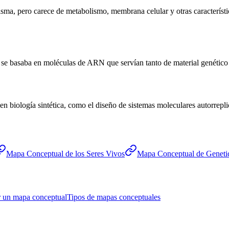
a, pero carece de metabolismo, membrana celular y otras característica
va se basaba en moléculas de ARN que servían tanto de material genétic
en biología sintética, como el diseño de sistemas moleculares autorrepli
Mapa Conceptual de los Seres Vivos
Mapa Conceptual de Genet
 un mapa conceptual
Tipos de mapas conceptuales