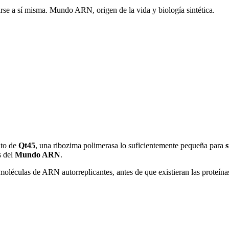
se a sí misma. Mundo ARN, origen de la vida y biología sintética.
nto de
Qt45
, una ribozima polimerasa lo suficientemente pequeña para
s
s del
Mundo ARN
.
de moléculas de ARN autorreplicantes, antes de que existieran las prot