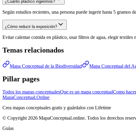
¿Cuánto plástico ingerimos?
Según estudios recientes, una persona puede ingerir hasta 5 gramos de
¿Cómo reducir la exposición?
Evitar calentar comida en plástico, usar filtros de agua, elegir textil
Temas relacionados
Mapa Conceptual de la Biodiversidad
Mapa Conceptual del A
Pillar pages
Todos los mapas conceptuales
Que es un mapa conceptual
Como hacer
MapaConceptual.Online
Crea mapas conceptuales gratis y guárdalos con Lifetime
© Copyright 2026 MapaConceptual.online. Todos los derechos reser
Guías