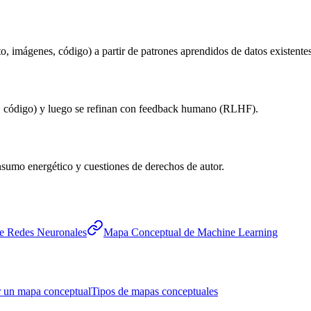
to, imágenes, código) a partir de patrones aprendidos de datos existentes
os, código) y luego se refinan con feedback humano (RLHF).
onsumo energético y cuestiones de derechos de autor.
e Redes Neuronales
Mapa Conceptual de Machine Learning
 un mapa conceptual
Tipos de mapas conceptuales