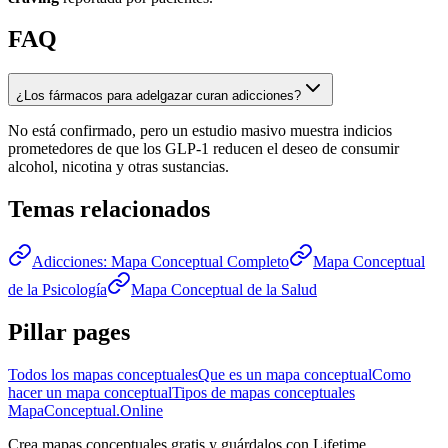
FAQ
¿Los fármacos para adelgazar curan adicciones?
No está confirmado, pero un estudio masivo muestra indicios
prometedores de que los GLP-1 reducen el deseo de consumir
alcohol, nicotina y otras sustancias.
Temas relacionados
Adicciones: Mapa Conceptual Completo
Mapa Conceptual
de la Psicología
Mapa Conceptual de la Salud
Pillar pages
Todos los mapas conceptuales
Que es un mapa conceptual
Como
hacer un mapa conceptual
Tipos de mapas conceptuales
MapaConceptual.Online
Crea mapas conceptuales gratis y guárdalos con Lifetime