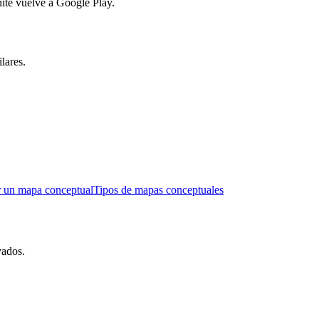
nite vuelve a Google Play.
lares.
 un mapa conceptual
Tipos de mapas conceptuales
vados.