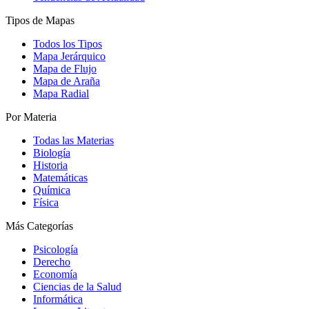
Tipos de Mapas
Todos los Tipos
Mapa Jerárquico
Mapa de Flujo
Mapa de Araña
Mapa Radial
Por Materia
Todas las Materias
Biología
Historia
Matemáticas
Química
Física
Más Categorías
Psicología
Derecho
Economía
Ciencias de la Salud
Informática