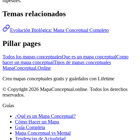
rupestres.
Temas relacionados
Evolución Biológica: Mapa Conceptual Completo
Pillar pages
Todos los mapas conceptuales
Que es un mapa conceptual
Como
hacer un mapa conceptual
Tipos de mapas conceptuales
MapaConceptual.Online
Crea mapas conceptuales gratis y guárdalos con Lifetime
© Copyright 2026 MapaConceptual.online. Todos los derechos
reservados.
Guías
¿Qué es un Mapa Conceptual?
Cómo Hacer un Mapa
Guía Completa
Mapa Conceptual vs Mental
Tendencias de Actualidad