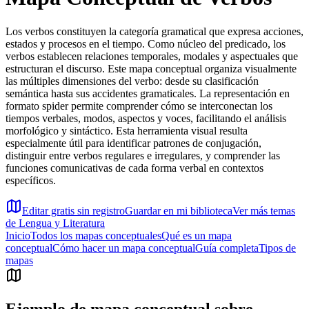
Los verbos constituyen la categoría gramatical que expresa acciones,
estados y procesos en el tiempo. Como núcleo del predicado, los
verbos establecen relaciones temporales, modales y aspectuales que
estructuran el discurso. Este mapa conceptual organiza visualmente
las múltiples dimensiones del verbo: desde su clasificación
semántica hasta sus accidentes gramaticales. La representación en
formato spider permite comprender cómo se interconectan los
tiempos verbales, modos, aspectos y voces, facilitando el análisis
morfológico y sintáctico. Esta herramienta visual resulta
especialmente útil para identificar patrones de conjugación,
distinguir entre verbos regulares e irregulares, y comprender las
funciones comunicativas de cada forma verbal en contextos
específicos.
Editar gratis sin registro
Guardar en mi biblioteca
Ver más temas
de
Lengua y Literatura
Inicio
Todos los mapas conceptuales
Qué es un mapa
conceptual
Cómo hacer un mapa conceptual
Guía completa
Tipos de
mapas
Ejemplo de mapa conceptual sobre