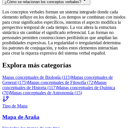
¿Cómo se relacionan los conceptos verbales?
Los conceptos verbales forman un sistema integrado donde cada
elemento influye en los demás. Los tiempos se combinan con modos
para crear significados específicos, mientras el aspecto modifica la
perspectiva temporal de cada tiempo. La voz altera la estructura
sintáctica sin cambiar el significado referencial. Las formas no
personales permiten construcciones perifrásticas que amplían las
posibilidades expresivas. La regularidad o irregularidad determina
los patrones de conjugación, y todos estos elementos interactúan
para crear la riqueza expresiva del sistema verbal español.
Explora más categorías
Mapas conceptuales de
Biología
(
115
)
Mapas conceptuales de
General
(
175
)
Mapas conceptuales de
Filosofía
(
72
)
Mapas
conceptuales de
Historia
(
117
)
Mapas conceptuales de
Química
(
70
)
Mapas conceptuales de
Astronomía
(
15
)
Tipo de Mapa
Mapa
de Araña