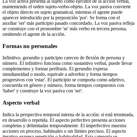
La voz activa presenta al sujeto como ejecutor de la acción verbal,
manteniendo el orden sujeto-verbo-objeto. La voz pasiva convierte
el objeto directo en sujeto gramatical, mientras el agente puede
aparecer introducido por la preposición 'por'. Se forma con el
auxiliar 'ser' más participio pasado concordado. La voz pasiva refleja
se construye con el pronombre 'se' más verbo en tercera persona,
omitiendo el agente de la acción.
Formas no personales
Infinitivo, gerundio y participio carecen de flexión de persona y
número. El infinitivo funciona como sustantivo verbal, puede llevar
complementos y formar perífrasis. El gerundio expresa
simultaneidad o modo, equivale a adverbio y forma tiempos
progresivos con 'estar'. El participio se comporta como adjetivo,
concuerda en género y número, forma tiempos compuestos con
'haber' y construye la voz pasiva con 'ser'.
Aspecto verbal
Indica la perspectiva temporal interna de la acción: si está terminada,
en desarrollo o repetida. El aspecto perfectivo presenta acciones
completas y delimitadas temporalmente. El imperfectivo muestra
acciones en proceso, habituales o sin límites precisos. El aspecto
iterativo expresa repetición o habitualidad. Esta categoría se