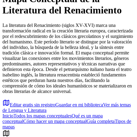
Literatura del Renacimiento
La literatura del Renacimiento (siglos XV-XVI) marca una
transformación radical en la creación literaria europea, caracterizada
por el redescubrimiento de los clásicos grecolatinos y el surgimiento
del humanismo. Este período literario se distingue por la valoración
del individuo, la búsqueda de la belleza ideal, y la síntesis entre
tradición clásica e innovación formal. El mapa conceptual permite
visualizar las conexiones entre los movimientos literarios, géneros
predominantes, autores representativos y técnicas narrativas que
definieron esta época. Desde el petrarquismo italiano hasta el teatro
isabelino inglés, la literatura renacentista estableció fundamentos
estéticos que perduran hasta nuestros días, facilitando la
comprensión de cómo los ideales humanísticos se materializaron en
obras literarias de alcance universal.
Editar gratis sin registro
Guardar en mi biblioteca
Ver más temas
de
Lengua y Literatura
Inicio
Todos los mapas conceptuales
Qué es un mapa
conceptual
Cómo hacer un mapa conceptual
Guía completa
Tipos de
mapas