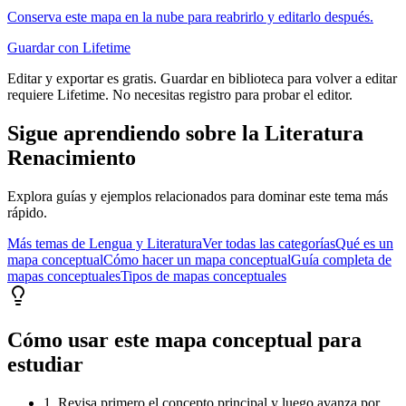
Conserva este mapa en la nube para reabrirlo y editarlo después.
Guardar con Lifetime
Editar y exportar es gratis. Guardar en biblioteca para volver a editar
requiere Lifetime. No necesitas registro para probar el editor.
Sigue aprendiendo sobre
la Literatura
Renacimiento
Explora guías y ejemplos relacionados para dominar este tema más
rápido.
Más temas de
Lengua y Literatura
Ver todas las categorías
Qué es un
mapa conceptual
Cómo hacer un mapa conceptual
Guía completa de
mapas conceptuales
Tipos de mapas conceptuales
Cómo usar este mapa conceptual para
estudiar
1. Revisa primero el concepto principal y luego avanza por