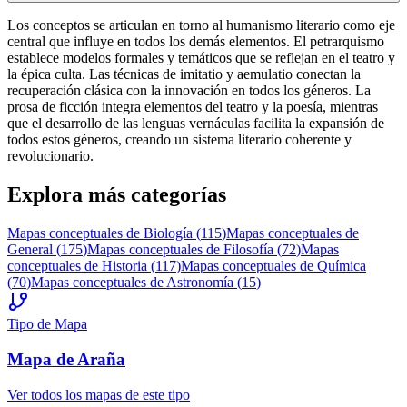
Los conceptos se articulan en torno al humanismo literario como eje
central que influye en todos los demás elementos. El petrarquismo
establece modelos formales y temáticos que se reflejan en el teatro y
la épica culta. Las técnicas de imitatio y aemulatio conectan la
recuperación clásica con la innovación en todos los géneros. La
prosa de ficción integra elementos del teatro y la poesía, mientras
que el desarrollo de las lenguas vernáculas facilita la expansión de
todos estos géneros, creando un sistema literario coherente y
revolucionario.
Explora más categorías
Mapas conceptuales de
Biología
(
115
)
Mapas conceptuales de
General
(
175
)
Mapas conceptuales de
Filosofía
(
72
)
Mapas
conceptuales de
Historia
(
117
)
Mapas conceptuales de
Química
(
70
)
Mapas conceptuales de
Astronomía
(
15
)
Tipo de Mapa
Mapa
de Araña
Ver todos los mapas de este tipo