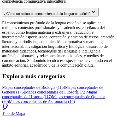
competencia comunicativa intercultural.
¿Cómo se aplica el conocimiento de la lengua española?
El conocimiento profundo de la lengua española se aplica en
múltiples contextos profesionales y académicos: enseñanza del
español como lengua materna o extranjera, traducción e
interpretación especializada, corrección y edición de textos, creación
literaria y periodística, comunicación corporativa y marketing
internacional, investigación lingüística y filológica, desarrollo de
materiales didácticos, tecnologías del lenguaje e inteligencia
artificial, diplomacia y relaciones internacionales, y medios de
comunicación. Su dominio técnico es especialmente valorado en el
ámbito editorial, académico y de la comunicación digital.
Explora más categorías
Mapas conceptuales de
Biología
(
115
)
Mapas conceptuales de
General
(
175
)
Mapas conceptuales de
Filosofía
(
72
)
Mapas
conceptuales de
Historia
(
117
)
Mapas conceptuales de
Química
(
70
)
Mapas conceptuales de
Astronomía
(
15
)
Tipo de Mapa