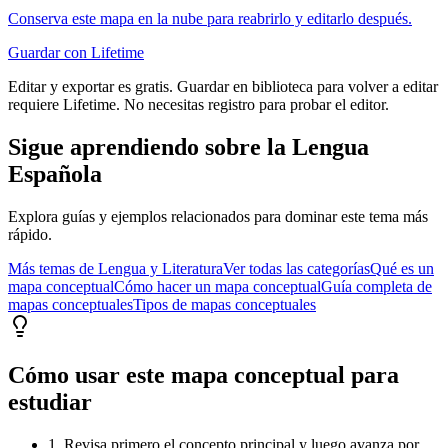
Conserva este mapa en la nube para reabrirlo y editarlo después.
Guardar con Lifetime
Editar y exportar es gratis. Guardar en biblioteca para volver a editar
requiere Lifetime. No necesitas registro para probar el editor.
Sigue aprendiendo sobre
la Lengua
Española
Explora guías y ejemplos relacionados para dominar este tema más
rápido.
Más temas de
Lengua y Literatura
Ver todas las categorías
Qué es un
mapa conceptual
Cómo hacer un mapa conceptual
Guía completa de
mapas conceptuales
Tipos de mapas conceptuales
Cómo usar este mapa conceptual para
estudiar
1. Revisa primero el concepto principal y luego avanza por