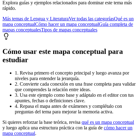
Explora guías y ejemplos relacionados para dominar este tema más
rápido.
Más temas de
Lengua y Literatura
Ver todas las categorías
Qué es un
mapa conceptual
Cómo hacer un mapa conceptual
Guía completa de
mapas conceptuales
Tipos de mapas conceptuales
Cómo usar este mapa conceptual para
estudiar
1. Revisa primero el concepto principal y luego avanza por
niveles para entender la jerarquía.
2. Convierte cada conexión en una frase completa para validar
que comprendes la relación entre ideas.
3. Usa este ejemplo como base y adáptalo en el editor con tus
apuntes, fechas o definiciones clave.
4. Repasa el mapa antes de exámenes y complétalo con
preguntas del tema para mejorar la memoria activa.
Si quieres reforzar la base teórica, revisa
qué es un mapa conceptual
y luego aplica una estructura práctica con la guía de
cómo hacer un
mapa conceptual
.