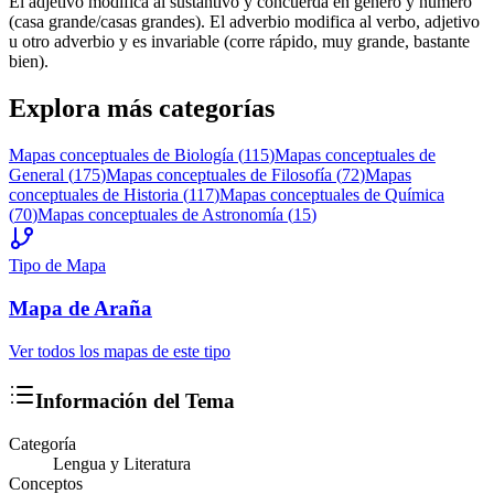
El adjetivo modifica al sustantivo y concuerda en género y número
(casa grande/casas grandes). El adverbio modifica al verbo, adjetivo
u otro adverbio y es invariable (corre rápido, muy grande, bastante
bien).
Explora más categorías
Mapas conceptuales de
Biología
(
115
)
Mapas conceptuales de
General
(
175
)
Mapas conceptuales de
Filosofía
(
72
)
Mapas
conceptuales de
Historia
(
117
)
Mapas conceptuales de
Química
(
70
)
Mapas conceptuales de
Astronomía
(
15
)
Tipo de Mapa
Mapa
de Araña
Ver todos los mapas de este tipo
Información del Tema
Categoría
Lengua y Literatura
Conceptos