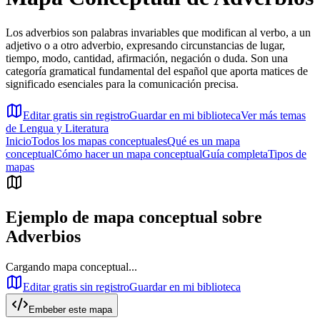
Los adverbios son palabras invariables que modifican al verbo, a un
adjetivo o a otro adverbio, expresando circunstancias de lugar,
tiempo, modo, cantidad, afirmación, negación o duda. Son una
categoría gramatical fundamental del español que aporta matices de
significado esenciales para la comunicación precisa.
Editar gratis sin registro
Guardar en mi biblioteca
Ver más temas
de
Lengua y Literatura
Inicio
Todos los mapas conceptuales
Qué es un mapa
conceptual
Cómo hacer un mapa conceptual
Guía completa
Tipos de
mapas
Ejemplo de mapa conceptual sobre
Adverbios
Cargando mapa conceptual...
Editar gratis sin registro
Guardar en mi biblioteca
Embeber este mapa