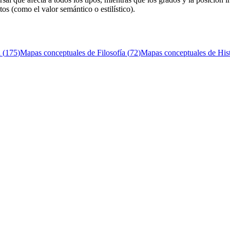
s (como el valor semántico o estilístico).
l
(
175
)
Mapas conceptuales de
Filosofía
(
72
)
Mapas conceptuales de
His