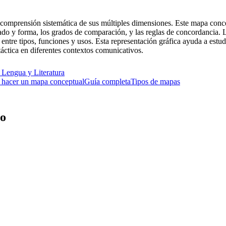
 comprensión sistemática de sus múltiples dimensiones. Este mapa conce
cado y forma, los grados de comparación, y las reglas de concordancia. 
 entre tipos, funciones y usos. Esta representación gráfica ayuda a estu
táctica en diferentes contextos comunicativos.
e
Lengua y Literatura
hacer un mapa conceptual
Guía completa
Tipos de mapas
vo