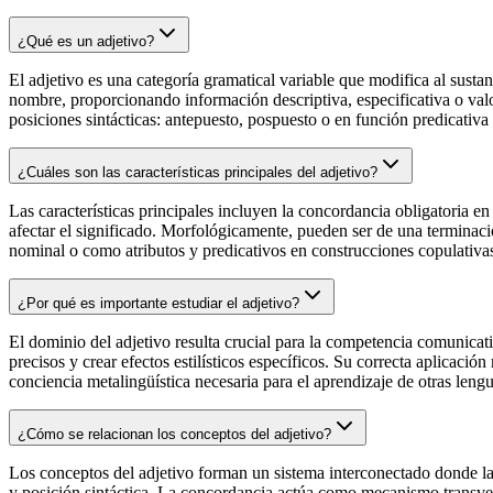
¿Qué es un adjetivo?
El adjetivo es una categoría gramatical variable que modifica al susta
nombre, proporcionando información descriptiva, especificativa o val
posiciones sintácticas: antepuesto, pospuesto o en función predicativa
¿Cuáles son las características principales del adjetivo?
Las características principales incluyen la concordancia obligatoria e
afectar el significado. Morfológicamente, pueden ser de una terminac
nominal o como atributos y predicativos en construcciones copulativas
¿Por qué es importante estudiar el adjetivo?
El dominio del adjetivo resulta crucial para la competencia comunicati
precisos y crear efectos estilísticos específicos. Su correcta aplicación
conciencia metalingüística necesaria para el aprendizaje de otras lengu
¿Cómo se relacionan los conceptos del adjetivo?
Los conceptos del adjetivo forman un sistema interconectado donde la f
y posición sintáctica. La concordancia actúa como mecanismo transversa