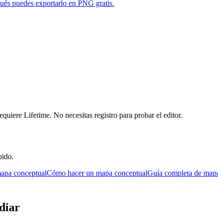
pués puedes exportarlo en PNG gratis.
requiere Lifetime. No necesitas registro para probar el editor.
pido.
apa conceptual
Cómo hacer un mapa conceptual
Guía completa de mapa
diar