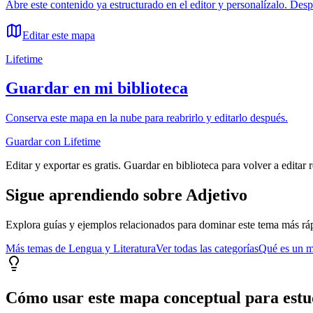
Abre este contenido ya estructurado en el editor y personalízalo. Des
Editar este mapa
Lifetime
Guardar en mi biblioteca
Conserva este mapa en la nube para reabrirlo y editarlo después.
Guardar con Lifetime
Editar y exportar es gratis. Guardar en biblioteca para volver a editar 
Sigue aprendiendo sobre
Adjetivo
Explora guías y ejemplos relacionados para dominar este tema más rá
Más temas de
Lengua y Literatura
Ver todas las categorías
Qué es un m
Cómo usar este mapa conceptual para estu