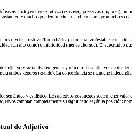
trínsecas. Incluyen demostrativos (este, esa), posesivos (mi, tuyo), nume
al sustantivo y muchos pueden funcionar también como pronombres cuan
e tres niveles: positivo (forma básica), comparativo (establece relación
dad (tan alto como) e inferioridad (menos alto que). El superlativo puede
ntre adjetivo y sustantivo en género y número. Los adjetivos de dos te
 para ambos géneros (grande). La concordancia se mantiene independient
or semántico y estilístico. Los adjetivos pospuestos suelen tener valor 
os adjetivos cambian completamente su significado según la posición: h
ptual de
Adjetivo