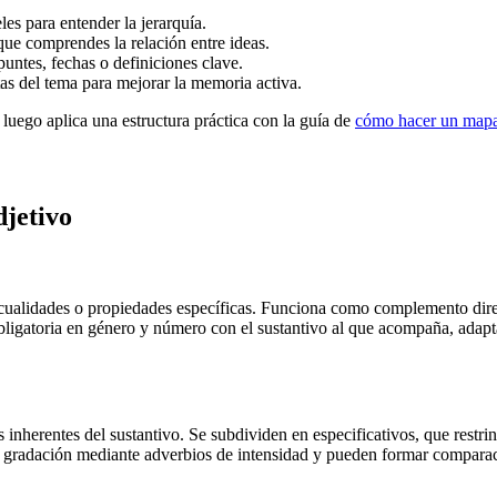
es para entender la jerarquía.
que comprendes la relación entre ideas.
puntes, fechas o definiciones clave.
s del tema para mejorar la memoria activa.
 luego aplica una estructura práctica con la guía de
cómo hacer un mapa
jetivo
s, cualidades o propiedades específicas. Funciona como complemento di
a obligatoria en género y número con el sustantivo al que acompaña, adap
s inherentes del sustantivo. Se subdividen en especificativos, que restri
gradación mediante adverbios de intensidad y pueden formar comparacio