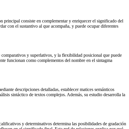
ón principal consiste en complementar y enriquecer el significado del
dar con el sustantivo al que acompaña, y puede ocupar diferentes
 comparativos y superlativos, y la flexibilidad posicional que puede
camente funcionan como complementos del nombre en el sintagma
mediante descripciones detalladas, establecer matices semánticos
análisis sintáctico de textos complejos. Además, su estudio desarrolla la
alificativos y determinativos determina las posibilidades de gradación
luyen en el significado final. Esta red de relaciones explica por qué