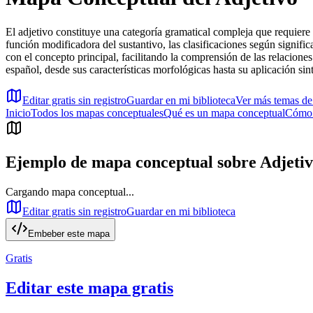
El adjetivo constituye una categoría gramatical compleja que requiere
función modificadora del sustantivo, las clasificaciones según signifi
con el concepto principal, facilitando la comprensión de las relaciones
español, desde sus características morfológicas hasta su aplicación sin
Editar gratis sin registro
Guardar en mi biblioteca
Ver más temas d
Inicio
Todos los mapas conceptuales
Qué es un mapa conceptual
Cómo 
Ejemplo de mapa conceptual sobre
Adjeti
Cargando mapa conceptual...
Editar gratis sin registro
Guardar en mi biblioteca
Embeber este mapa
Gratis
Editar este mapa gratis