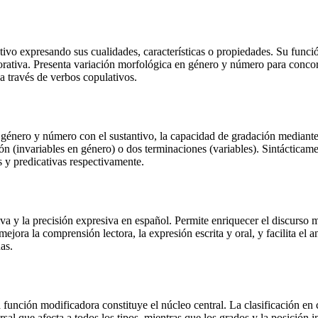
ntivo expresando sus cualidades, características o propiedades. Su funci
orativa. Presenta variación morfológica en género y número para concor
 a través de verbos copulativos.
n género y número con el sustantivo, la capacidad de gradación mediante
ión (invariables en género) o dos terminaciones (variables). Sintácti
 y predicativas respectivamente.
va y la precisión expresiva en español. Permite enriquecer el discurso 
 mejora la comprensión lectora, la expresión escrita y oral, y facilita el 
as.
unción modificadora constituye el núcleo central. La clasificación en c
l que afecta a todos los tipos, mientras que los grados y la posición inf