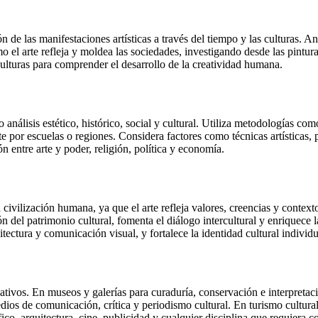
ón de las manifestaciones artísticas a través del tiempo y las culturas. A
o el arte refleja y moldea las sociedades, investigando desde las pinturas
ulturas para comprender el desarrollo de la creatividad humana.
o análisis estético, histórico, social y cultural. Utiliza metodologías co
 por escuelas o regiones. Considera factores como técnicas artísticas, p
n entre arte y poder, religión, política y economía.
 civilización humana, ya que el arte refleja valores, creencias y context
ión del patrimonio cultural, fomenta el diálogo intercultural y enrique
ctura y comunicación visual, y fortalece la identidad cultural individu
cativos. En museos y galerías para curaduría, conservación e interpreta
edios de comunicación, crítica y periodismo cultural. En turismo cultura
ico, arquitectura, cine, publicidad y cualquier disciplina que requiera c