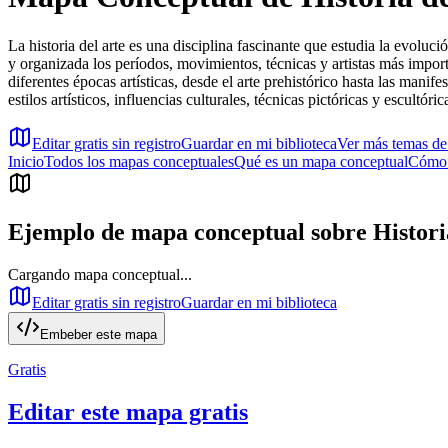
La historia del arte es una disciplina fascinante que estudia la evoluci
y organizada los períodos, movimientos, técnicas y artistas más import
diferentes épocas artísticas, desde el arte prehistórico hasta las mani
estilos artísticos, influencias culturales, técnicas pictóricas y escultó
Editar gratis sin registro
Guardar en mi biblioteca
Ver más temas d
Inicio
Todos los mapas conceptuales
Qué es un mapa conceptual
Cómo 
Ejemplo de mapa conceptual sobre
Histori
Cargando mapa conceptual...
Editar gratis sin registro
Guardar en mi biblioteca
Embeber este mapa
Gratis
Editar este mapa gratis