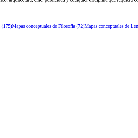
l
(
175
)
Mapas conceptuales de
Filosofía
(
72
)
Mapas conceptuales de
Len