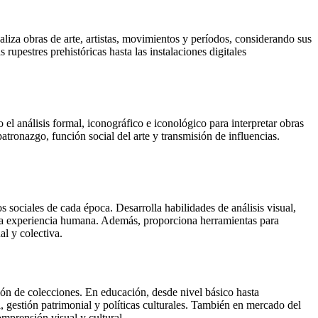
naliza obras de arte, artistas, movimientos y períodos, considerando sus
 rupestres prehistóricas hasta las instalaciones digitales
mo el análisis formal, iconográfico e iconológico para interpretar obras
atronazgo, función social del arte y transmisión de influencias.
os sociales de cada época. Desarrolla habilidades de análisis visual,
ce la experiencia humana. Además, proporciona herramientas para
al y colectiva.
ción de colecciones. En educación, desde nivel básico hasta
l, gestión patrimonial y políticas culturales. También en mercado del
omprensión visual y cultural.