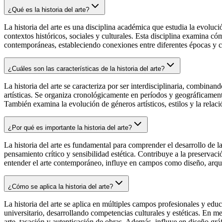
¿Qué es la historia del arte?
La historia del arte es una disciplina académica que estudia la evoluci
contextos históricos, sociales y culturales. Esta disciplina examina cóm
contemporáneas, estableciendo conexiones entre diferentes épocas y c
¿Cuáles son las características de la historia del arte?
La historia del arte se caracteriza por ser interdisciplinaria, combinand
artísticas. Se organiza cronológicamente en períodos y geográficamente
También examina la evolución de géneros artísticos, estilos y la relació
¿Por qué es importante la historia del arte?
La historia del arte es fundamental para comprender el desarrollo de la
pensamiento crítico y sensibilidad estética. Contribuye a la preservac
entender el arte contemporáneo, influye en campos como diseño, arquite
¿Cómo se aplica la historia del arte?
La historia del arte se aplica en múltiples campos profesionales y edu
universitario, desarrollando competencias culturales y estéticas. En m
arte, tasación y autenticación de obras. Además, influye en diseño gráf