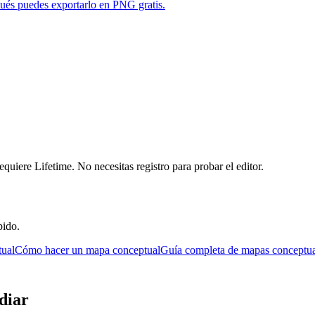
pués puedes exportarlo en PNG gratis.
requiere Lifetime. No necesitas registro para probar el editor.
pido.
tual
Cómo hacer un mapa conceptual
Guía completa de mapas conceptua
diar