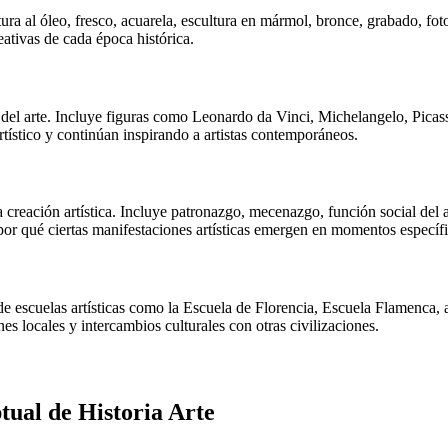
tura al óleo, fresco, acuarela, escultura en mármol, bronce, grabado, fot
eativas de cada época histórica.
ia del arte. Incluye figuras como Leonardo da Vinci, Michelangelo, Pic
rtístico y continúan inspirando a artistas contemporáneos.
a creación artística. Incluye patronazgo, mecenazgo, función social del a
por qué ciertas manifestaciones artísticas emergen en momentos específi
de escuelas artísticas como la Escuela de Florencia, Escuela Flamenca, a
ones locales y intercambios culturales con otras civilizaciones.
ptual de
Historia Arte