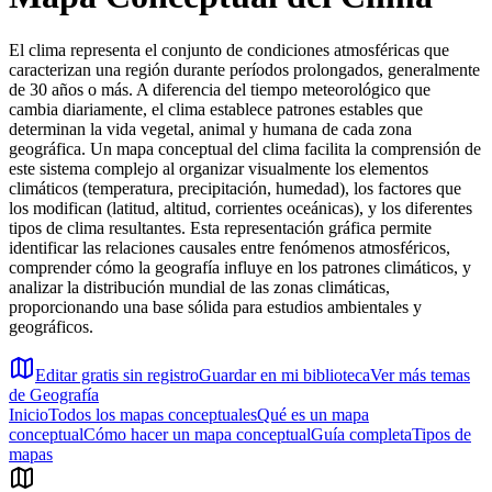
El clima representa el conjunto de condiciones atmosféricas que
caracterizan una región durante períodos prolongados, generalmente
de 30 años o más. A diferencia del tiempo meteorológico que
cambia diariamente, el clima establece patrones estables que
determinan la vida vegetal, animal y humana de cada zona
geográfica. Un mapa conceptual del clima facilita la comprensión de
este sistema complejo al organizar visualmente los elementos
climáticos (temperatura, precipitación, humedad), los factores que
los modifican (latitud, altitud, corrientes oceánicas), y los diferentes
tipos de clima resultantes. Esta representación gráfica permite
identificar las relaciones causales entre fenómenos atmosféricos,
comprender cómo la geografía influye en los patrones climáticos, y
analizar la distribución mundial de las zonas climáticas,
proporcionando una base sólida para estudios ambientales y
geográficos.
Editar gratis sin registro
Guardar en mi biblioteca
Ver más temas
de
Geografía
Inicio
Todos los mapas conceptuales
Qué es un mapa
conceptual
Cómo hacer un mapa conceptual
Guía completa
Tipos de
mapas