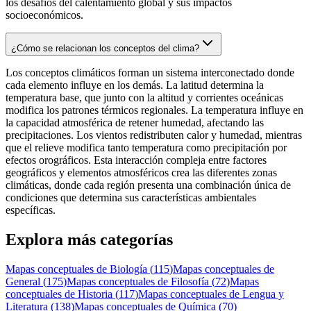
los desafíos del calentamiento global y sus impactos
socioeconómicos.
¿Cómo se relacionan los conceptos del clima?
Los conceptos climáticos forman un sistema interconectado donde
cada elemento influye en los demás. La latitud determina la
temperatura base, que junto con la altitud y corrientes oceánicas
modifica los patrones térmicos regionales. La temperatura influye en
la capacidad atmosférica de retener humedad, afectando las
precipitaciones. Los vientos redistributen calor y humedad, mientras
que el relieve modifica tanto temperatura como precipitación por
efectos orográficos. Esta interacción compleja entre factores
geográficos y elementos atmosféricos crea las diferentes zonas
climáticas, donde cada región presenta una combinación única de
condiciones que determina sus características ambientales
específicas.
Explora más categorías
Mapas conceptuales de
Biología
(
115
)
Mapas conceptuales de
General
(
175
)
Mapas conceptuales de
Filosofía
(
72
)
Mapas
conceptuales de
Historia
(
117
)
Mapas conceptuales de
Lengua y
Literatura
(
138
)
Mapas conceptuales de
Química
(
70
)