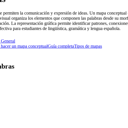
 permiten la comunicación y expresión de ideas. Un mapa conceptual de 
a visual organiza los elementos que componen las palabras desde su morf
ón. La representación gráfica permite identificar patrones, conexiones
ctiva para estudiantes de lingüística, gramática y lengua española.
e
General
hacer un mapa conceptual
Guía completa
Tipos de mapas
abras