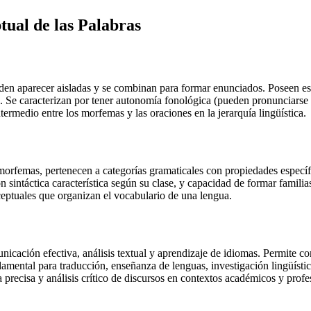
ptual de
las Palabras
eden aparecer aisladas y se combinan para formar enunciados. Poseen es
s. Se caracterizan por tener autonomía fonológica (pueden pronunciarse
termedio entre los morfemas y las oraciones en la jerarquía lingüística.
morfemas, pertenecen a categorías gramaticales con propiedades específ
n sintáctica característica según su clase, y capacidad de formar famili
eptuales que organizan el vocabulario de una lengua.
unicación efectiva, análisis textual y aprendizaje de idiomas. Permite 
damental para traducción, enseñanza de lenguas, investigación lingüístic
 precisa y análisis crítico de discursos en contextos académicos y profe