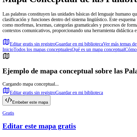
Las palabras constituyen las unidades básicas del lenguaje humano que
clasificación y funciones dentro del sistema lingüístico. Este esquem
como morfemas, lexemas, categorías gramaticales y procesos de formaci
contextos comunicativos, proporcionando una herramienta didáctica efe
Editar gratis sin registro
Guardar en mi biblioteca
Ver más temas d
Inicio
Todos los mapas conceptuales
Qué es un mapa conceptual
Cómo 
Ejemplo de mapa conceptual sobre
las Pal
Cargando mapa conceptual...
Editar gratis sin registro
Guardar en mi biblioteca
Embeber este mapa
Gratis
Editar este mapa gratis