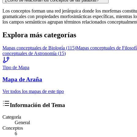
¿Cómo se relacionan los conceptos de las palabras?
Los conceptos forman una red jerárquica donde los morfemas constitu
gramaticales con propiedades morfosintácticas específicas, mientras l
los campos semánticos agrupan términos relacionados conceptualmente.
Explora más categorías
Mapas conceptuales de
Biología
(
115
)
Mapas conceptuales de
Filosofí
conceptuales de
Astronomía
(
15
)
Tipo de Mapa
Mapa
de Araña
Ver todos los mapas de este tipo
Información del Tema
Categoría
General
Conceptos
6