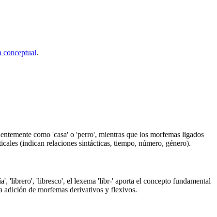
 conceptual
.
ntemente como 'casa' o 'perro', mientras que los morfemas ligados
ticales (indican relaciones sintácticas, tiempo, número, género).
 'librero', 'libresco', el lexema 'libr-' aporta el concepto fundamental
a adición de morfemas derivativos y flexivos.