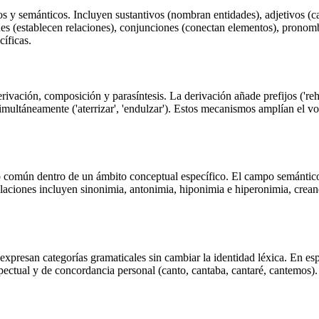
os y semánticos. Incluyen sustantivos (nombran entidades), adjetivos (c
ones (establecen relaciones), conjunciones (conectan elementos), prono
cíficas.
vación, composición y parasíntesis. La derivación añade prefijos ('reha
 simultáneamente ('aterrizar', 'endulzar'). Estos mecanismos amplían el 
o común dentro de un ámbito conceptual específico. El campo semántico 
laciones incluyen sinonimia, antonimia, hiponimia e hiperonimia, creando
expresan categorías gramaticales sin cambiar la identidad léxica. En es
pectual y de concordancia personal (canto, cantaba, cantaré, cantemos).