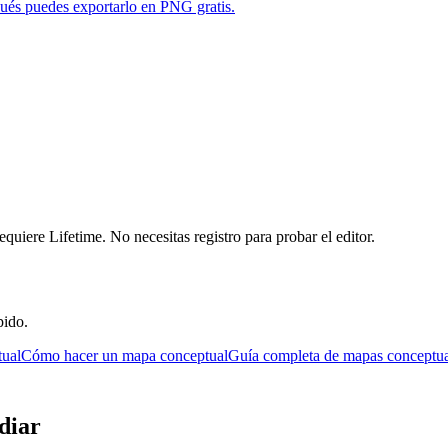
pués puedes exportarlo en PNG gratis.
requiere Lifetime. No necesitas registro para probar el editor.
pido.
tual
Cómo hacer un mapa conceptual
Guía completa de mapas conceptua
diar