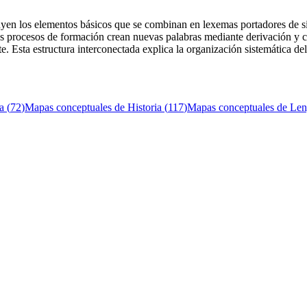
yen los elementos básicos que se combinan en lexemas portadores de si
os procesos de formación crean nuevas palabras mediante derivación y co
 Esta estructura interconectada explica la organización sistemática de
a
(
72
)
Mapas conceptuales de
Historia
(
117
)
Mapas conceptuales de
Len