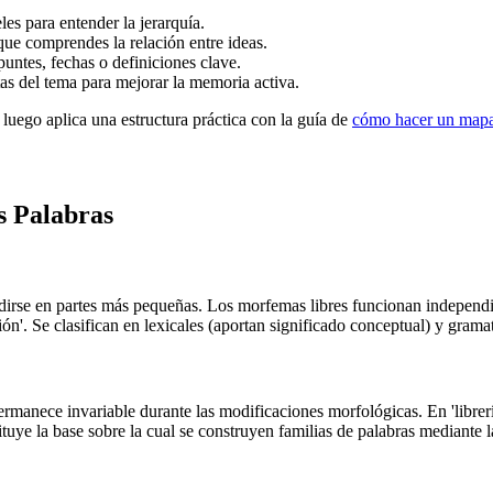
es para entender la jerarquía.
que comprendes la relación entre ideas.
puntes, fechas o definiciones clave.
s del tema para mejorar la memoria activa.
 luego aplica una estructura práctica con la guía de
cómo hacer un mapa
s Palabras
dirse en partes más pequeñas. Los morfemas libres funcionan independie
ción'. Se clasifican en lexicales (aportan significado conceptual) y grama
manece invariable durante las modificaciones morfológicas. En 'librería',
tuye la base sobre la cual se construyen familias de palabras mediante l