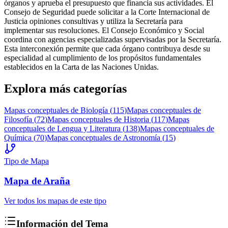
órganos y aprueba el presupuesto que financia sus actividades. El
Consejo de Seguridad puede solicitar a la Corte Internacional de
Justicia opiniones consultivas y utiliza la Secretaría para
implementar sus resoluciones. El Consejo Económico y Social
coordina con agencias especializadas supervisadas por la Secretaría.
Esta interconexión permite que cada órgano contribuya desde su
especialidad al cumplimiento de los propósitos fundamentales
establecidos en la Carta de las Naciones Unidas.
Explora más categorías
Mapas conceptuales de
Biología
(
115
)
Mapas conceptuales de
Filosofía
(
72
)
Mapas conceptuales de
Historia
(
117
)
Mapas
conceptuales de
Lengua y Literatura
(
138
)
Mapas conceptuales de
Química
(
70
)
Mapas conceptuales de
Astronomía
(
15
)
Tipo de Mapa
Mapa
de Araña
Ver todos los mapas de este tipo
Información del Tema