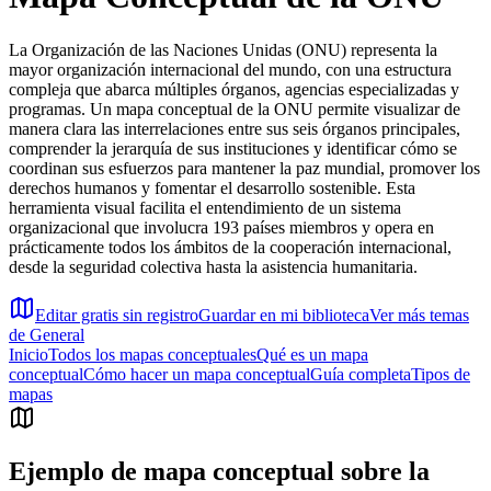
La Organización de las Naciones Unidas (ONU) representa la
mayor organización internacional del mundo, con una estructura
compleja que abarca múltiples órganos, agencias especializadas y
programas. Un mapa conceptual de la ONU permite visualizar de
manera clara las interrelaciones entre sus seis órganos principales,
comprender la jerarquía de sus instituciones y identificar cómo se
coordinan sus esfuerzos para mantener la paz mundial, promover los
derechos humanos y fomentar el desarrollo sostenible. Esta
herramienta visual facilita el entendimiento de un sistema
organizacional que involucra 193 países miembros y opera en
prácticamente todos los ámbitos de la cooperación internacional,
desde la seguridad colectiva hasta la asistencia humanitaria.
Editar gratis sin registro
Guardar en mi biblioteca
Ver más temas
de
General
Inicio
Todos los mapas conceptuales
Qué es un mapa
conceptual
Cómo hacer un mapa conceptual
Guía completa
Tipos de
mapas
Ejemplo de mapa conceptual sobre
la