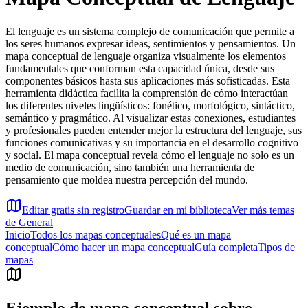
El lenguaje es un sistema complejo de comunicación que permite a
los seres humanos expresar ideas, sentimientos y pensamientos. Un
mapa conceptual de lenguaje organiza visualmente los elementos
fundamentales que conforman esta capacidad única, desde sus
componentes básicos hasta sus aplicaciones más sofisticadas. Esta
herramienta didáctica facilita la comprensión de cómo interactúan
los diferentes niveles lingüísticos: fonético, morfológico, sintáctico,
semántico y pragmático. Al visualizar estas conexiones, estudiantes
y profesionales pueden entender mejor la estructura del lenguaje, sus
funciones comunicativas y su importancia en el desarrollo cognitivo
y social. El mapa conceptual revela cómo el lenguaje no solo es un
medio de comunicación, sino también una herramienta de
pensamiento que moldea nuestra percepción del mundo.
Editar gratis sin registro
Guardar en mi biblioteca
Ver más temas
de
General
Inicio
Todos los mapas conceptuales
Qué es un mapa
conceptual
Cómo hacer un mapa conceptual
Guía completa
Tipos de
mapas
Ejemplo de mapa conceptual sobre