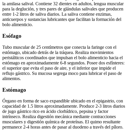
la amilasa salival. Contiene 32 dientes en adultos, lengua muscular
para la deglución, y tres pares de glándulas salivales que producen
entre 1-2 litros de saliva diarios. La saliva contiene enzimas,
anticuerpos y sustancias lubricantes que facilitan la formación del
bolo alimenticio.
Esófago
Tubo muscular de 25 centímetros que conecta la faringe con el
estómago, ubicado detrás de la tráquea. Realiza movimientos
peristálticos coordinados que impulsan el bolo alimenticio hacia el
estómago en aproximadamente 6-8 segundos. Posee dos esfínteres:
el superior que evita el paso de aire, y el inferior que impide el
reflujo gástrico. Su mucosa segrega moco para lubricar el paso de
alimentos.
Estómago
Órgano en forma de saco expandible ubicado en el epigastrio, con
capacidad de 1.5 litros aproximadamente. Produce 2-3 litros diarios
de jugo gástrico rico en ácido clorhídrico, pepsina y factor
intrínseco. Realiza digestión mecánica mediante contracciones
musculares y digestión química de proteínas. El quimo resultante
permanece 2-4 horas antes de pasar al duodeno a través del píloro.