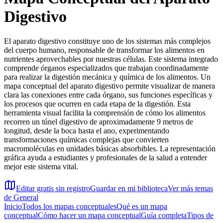
Digestivo
El aparato digestivo constituye uno de los sistemas más complejos
del cuerpo humano, responsable de transformar los alimentos en
nutrientes aprovechables por nuestras células. Este sistema integrado
comprende órganos especializados que trabajan coordinadamente
para realizar la digestión mecánica y química de los alimentos. Un
mapa conceptual del aparato digestivo permite visualizar de manera
clara las conexiones entre cada órgano, sus funciones específicas y
los procesos que ocurren en cada etapa de la digestión. Esta
herramienta visual facilita la comprensión de cómo los alimentos
recorren un túnel digestivo de aproximadamente 9 metros de
longitud, desde la boca hasta el ano, experimentando
transformaciones químicas complejas que convierten
macromoléculas en unidades básicas absorbibles. La representación
gráfica ayuda a estudiantes y profesionales de la salud a entender
mejor este sistema vital.
Editar gratis sin registro
Guardar en mi biblioteca
Ver más temas
de
General
Inicio
Todos los mapas conceptuales
Qué es un mapa
conceptual
Cómo hacer un mapa conceptual
Guía completa
Tipos de