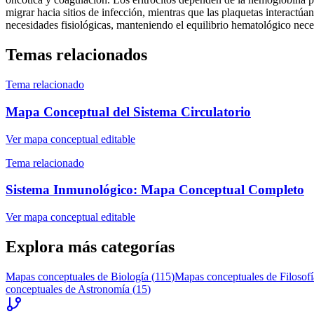
migrar hacia sitios de infección, mientras que las plaquetas interact
necesidades fisiológicas, manteniendo el equilibrio hematológico nece
Temas relacionados
Tema relacionado
Mapa Conceptual del Sistema Circulatorio
Ver mapa conceptual editable
Tema relacionado
Sistema Inmunológico: Mapa Conceptual Completo
Ver mapa conceptual editable
Explora más categorías
Mapas conceptuales de
Biología
(
115
)
Mapas conceptuales de
Filosofí
conceptuales de
Astronomía
(
15
)