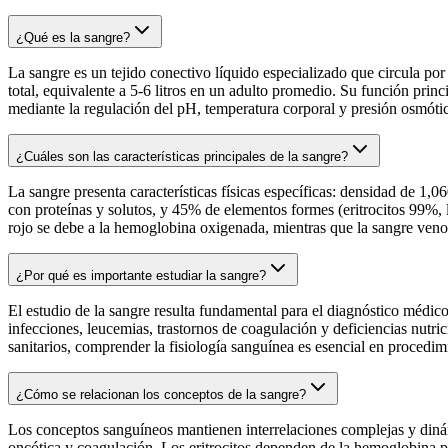
¿Qué es la sangre?
La sangre es un tejido conectivo líquido especializado que circula 
total, equivalente a 5-6 litros en un adulto promedio. Su función prin
mediante la regulación del pH, temperatura corporal y presión osmóti
¿Cuáles son las características principales de la sangre?
La sangre presenta características físicas específicas: densidad de
con proteínas y solutos, y 45% de elementos formes (eritrocitos 99%, 
rojo se debe a la hemoglobina oxigenada, mientras que la sangre veno
¿Por qué es importante estudiar la sangre?
El estudio de la sangre resulta fundamental para el diagnóstico médico
infecciones, leucemias, trastornos de coagulación y deficiencias nutri
sanitarios, comprender la fisiología sanguínea es esencial en proced
¿Cómo se relacionan los conceptos de la sangre?
Los conceptos sanguíneos mantienen interrelaciones complejas y dinám
oncótica y coagulación. Los eritrocitos dependen de la hemoglobina par