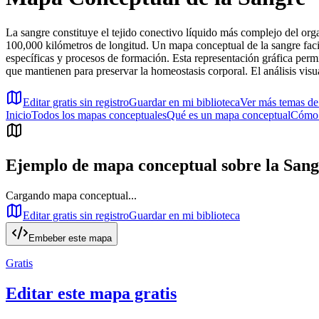
La sangre constituye el tejido conectivo líquido más complejo del o
100,000 kilómetros de longitud. Un mapa conceptual de la sangre facil
específicas y procesos de formación. Esta representación gráfica permite
que mantienen para preservar la homeostasis corporal. El análisis visua
Editar gratis sin registro
Guardar en mi biblioteca
Ver más temas d
Inicio
Todos los mapas conceptuales
Qué es un mapa conceptual
Cómo 
Ejemplo de mapa conceptual sobre
la San
Cargando mapa conceptual...
Editar gratis sin registro
Guardar en mi biblioteca
Embeber este mapa
Gratis
Editar este mapa gratis