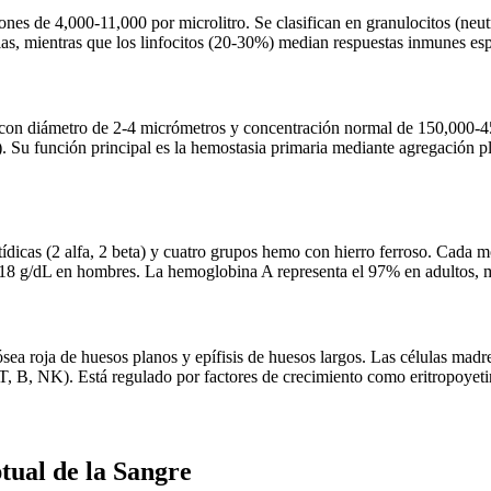
es de 4,000-11,000 por microlitro. Se clasifican en granulocitos (neutró
rias, mientras que los linfocitos (20-30%) median respuestas inmunes es
con diámetro de 2-4 micrómetros y concentración normal de 150,000-450
. Su función principal es la hemostasia primaria mediante agregación pla
ídicas (2 alfa, 2 beta) y cuatro grupos hemo con hierro ferroso. Cada 
18 g/dL en hombres. La hemoglobina A representa el 97% en adultos, mi
ea roja de huesos planos y epífisis de huesos largos. Las células madre
os T, B, NK). Está regulado por factores de crecimiento como eritropoyeti
ptual de
la Sangre