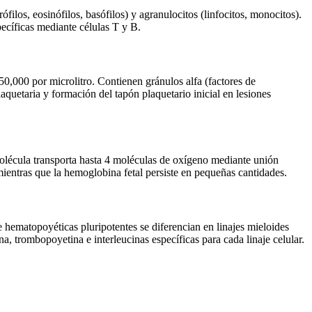
filos, eosinófilos, basófilos) y agranulocitos (linfocitos, monocitos).
pecíficas mediante células T y B.
,000 por microlitro. Contienen gránulos alfa (factores de
quetaria y formación del tapón plaquetario inicial en lesiones
molécula transporta hasta 4 moléculas de oxígeno mediante unión
entras que la hemoglobina fetal persiste en pequeñas cantidades.
 hematopoyéticas pluripotentes se diferencian en linajes mieloides
na, trombopoyetina e interleucinas específicas para cada linaje celular.