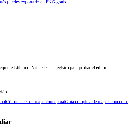
pués puedes exportarlo en PNG gratis.
requiere Lifetime. No necesitas registro para probar el editor.
pido.
tual
Cómo hacer un mapa conceptual
Guía completa de mapas conceptua
diar