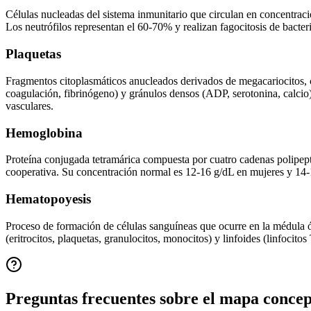
Células nucleadas del sistema inmunitario que circulan en concentracion
Los neutrófilos representan el 60-70% y realizan fagocitosis de bacte
Plaquetas
Fragmentos citoplasmáticos anucleados derivados de megacariocitos, 
coagulación, fibrinógeno) y gránulos densos (ADP, serotonina, calcio)
vasculares.
Hemoglobina
Proteína conjugada tetramárica compuesta por cuatro cadenas polipept
cooperativa. Su concentración normal es 12-16 g/dL en mujeres y 14-
Hematopoyesis
Proceso de formación de células sanguíneas que ocurre en la médula ós
(eritrocitos, plaquetas, granulocitos, monocitos) y linfoides (linfocit
Preguntas frecuentes sobre el mapa conce