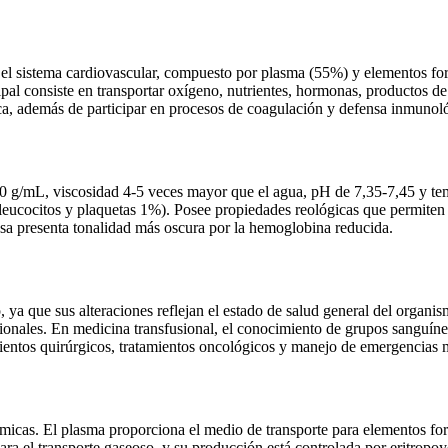
por el sistema cardiovascular, compuesto por plasma (55%) y elementos
cipal consiste en transportar oxígeno, nutrientes, hormonas, productos d
ca, además de participar en procesos de coagulación y defensa inmunol
 1,060 g/mL, viscosidad 4-5 veces mayor que el agua, pH de 7,35-7,45 y
leucocitos y plaquetas 1%). Posee propiedades reológicas que permiten s
sa presenta tonalidad más oscura por la hemoglobina reducida.
, ya que sus alteraciones reflejan el estado de salud general del organi
cionales. En medicina transfusional, el conocimiento de grupos sanguíne
imientos quirúrgicos, tratamientos oncológicos y manejo de emergencias
icas. El plasma proporciona el medio de transporte para elementos form
a el transporte gaseoso, y su producción está controlada por eritropoye