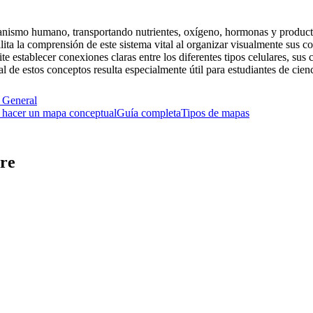
rganismo humano, transportando nutrientes, oxígeno, hormonas y product
ita la comprensión de este sistema vital al organizar visualmente sus 
 establecer conexiones claras entre los diferentes tipos celulares, sus c
l de estos conceptos resulta especialmente útil para estudiantes de cienc
e
General
hacer un mapa conceptual
Guía completa
Tipos de mapas
gre