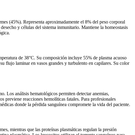
 formes (45%). Representa aproximadamente el 8% del peso corporal
e desecho y células del sistema inmunitario. Mantiene la homeostasis
ógica.
 temperatura de 38°C. Su composición incluye 55% de plasma acuoso
u flujo laminar en vasos grandes y turbulento en capilares. Su color
smo. Los análisis hematológicos permiten detectar anemias,
os previene reacciones hemolíticas fatales. Para profesionales
 médicas donde la pérdida sanguínea compromete la vida del paciente.
es, mientras que las proteínas plasmáticas regulan la presión
tina plasmática. Los leucocitos utilizan el torrente sanguíneo para