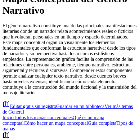
Narrativo
El género narrativo constituye una de las principales manifestaciones
literarias donde un narrador relata acontecimientos reales o ficticios
que involucran personajes en un tiempo y espacio determinados.
Este mapa conceptual organiza visualmente los elementos
fundamentales que conforman la estructura narrativa: desde los tipos
de narrador y su perspectiva hasta los recursos estilísticos
empleados. La representación gráfica facilita la comprensión de las
relaciones entre personajes, ambiente, tiempo narrativo, estructura
argumental y técnicas discursivas. Comprender estos componentes
permite analizar cualquier texto narrativo, desde cuentos breves
hasta novelas extensas, identificando cómo cada elemento
contribuye a la construcción del mundo ficcional y la transmisión del
mensaje literario.
Editar gratis sin registro
Guardar en mi biblioteca
Ver más temas
de
General
Inicio
Todos los mapas conceptuales
Qué es un mapa
conceptual
Cómo hacer un mapa conceptual
Guía completa
Tipos de
mapas