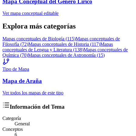
Mapa Conceptual del Género Lírico
Ver mapa conceptual editable
Explora más categorías
Mapas conceptuales de
Biología
(
115
)
Mapas conceptuales de
Filosofía
(
72
)
Mapas conceptuales de
Historia
(
117
)
Mapas
conceptuales de
Lengua y Literatura
(
138
)
Mapas conceptuales de
Química
(
70
)
Mapas conceptuales de
Astronomía
(
15
)
Tipo de Mapa
Mapa
de Araña
Ver todos los mapas de este tipo
Información del Tema
Categoría
General
Conceptos
6