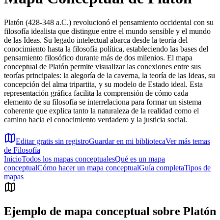
Platón (428-348 a.C.) revolucionó el pensamiento occidental con su
filosofía idealista que distingue entre el mundo sensible y el mundo
de las Ideas. Su legado intelectual abarca desde la teoría del
conocimiento hasta la filosofía política, estableciendo las bases del
pensamiento filosófico durante más de dos milenios. El mapa
conceptual de Platón permite visualizar las conexiones entre sus
teorías principales: la alegoría de la caverna, la teoría de las Ideas, su
concepción del alma tripartita, y su modelo de Estado ideal. Esta
representación gráfica facilita la comprensión de cómo cada
elemento de su filosofía se interrelaciona para formar un sistema
coherente que explica tanto la naturaleza de la realidad como el
camino hacia el conocimiento verdadero y la justicia social.
Editar gratis sin registro
Guardar en mi biblioteca
Ver más temas
de
Filosofía
Inicio
Todos los mapas conceptuales
Qué es un mapa
conceptual
Cómo hacer un mapa conceptual
Guía completa
Tipos de
mapas
Ejemplo de mapa conceptual sobre
Platón